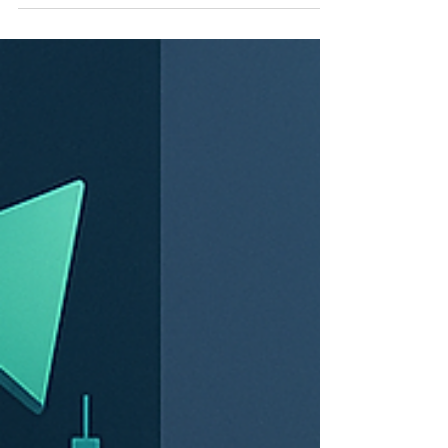
Ziraat Portföy’ün COMCEC 50 Şirketleri Hisse
Fonu (ZSF), İslami finans ilkelerine göre
yönetilen, gelişmekte olan ülkelerde faaliyet
gösteren büyük ölçekli şirketlere yatırım
yapmayı amaçlayan yüksek riskli bir fon olarak
öne çıkıyor. Bu analizde, fonun yapısı, stratejisi,
risk profili, avantajları ve sınırlamaları detaylı
biçimde ele alınmaktadır.