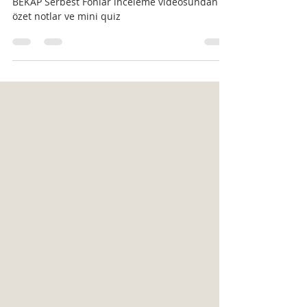
Fon İncelemesi
BEKAP Serbest Fonlar inceleme videosundan
özet notlar ve mini quiz