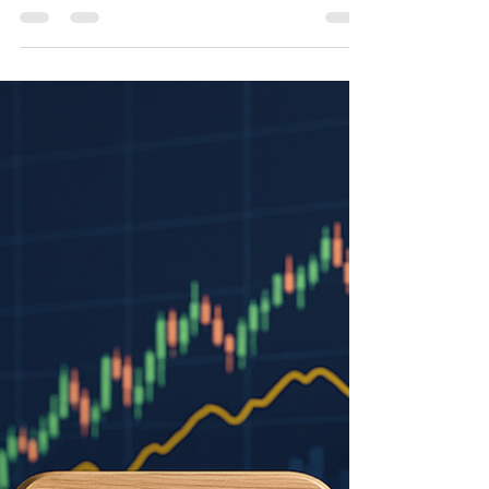
Özeti: Altın Kritik. Bitcoin ve
Borsalar Tam Gaz
Özet 📉 Dolar Endeksi Geri Çekildi Dolar
endeksi 100.53 seviyesine kadar geriledi ve
tekrar bu noktadan aşağı yönlü döndü. Ancak
RSI...