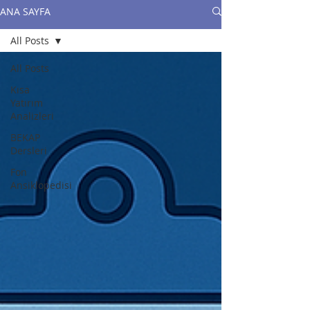
ANA SAYFA
All Posts
All Posts
Kısa
Yatırım
Analizleri
BEKAP
Dersleri
Fon
Ansiklopedisi